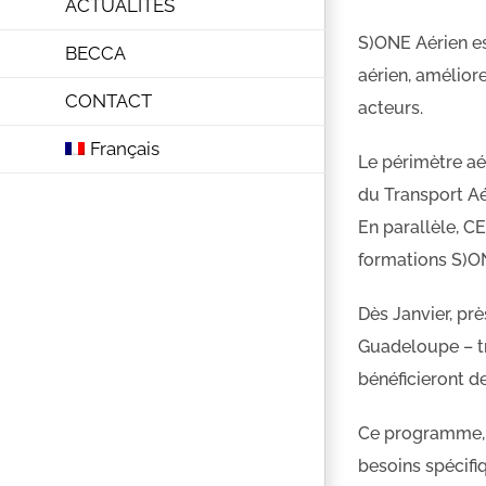
ACTUALITÉS
S)ONE Aérien es
BECCA
aérien, améliore
CONTACT
acteurs.
Français
Le périmètre aé
du Transport Aér
En parallèle, C
formations S)ON
Dès Janvier, pr
Guadeloupe – tr
bénéficieront de
Ce programme, 
besoins spécifi