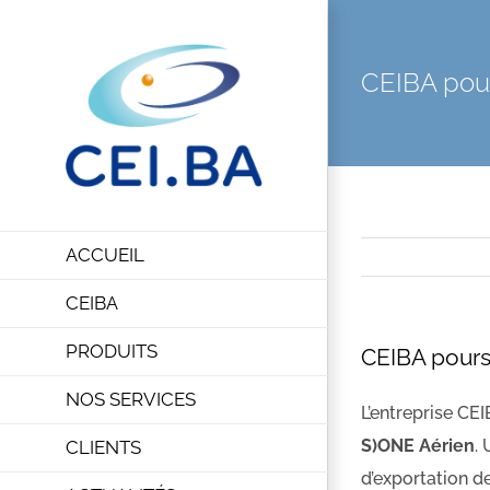
Passer
au
CEIBA pour
contenu
ACCUEIL
CEIBA
PRODUITS
CEIBA pours
NOS SERVICES
L’entreprise CE
S)ONE Aérien
.
CLIENTS
d’exportation d