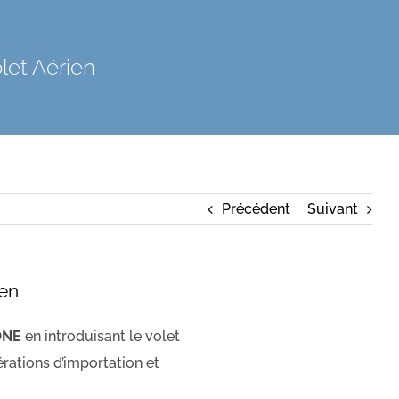
let Aérien
Précédent
Suivant
ien
ONE
en introduisant le volet
érations d’importation et